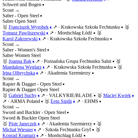
Schwert und Bogen
●
Scout →
Saber - Open Steel
●
Sabre
Open
Steel
🥇
Franciszek Wyrobek
↗
·
Krakowska Szkoła Fechtunku
🥈
●
●
Tomasz Pawliszewski
↗
·
Mordschlag Łódź
🥉
●
●
Karol Zakrzewski
↗
·
Krakowska Szkoła Fechtunku
●
●
Scout →
Saber - Women's Steel
●
Sabre
Women
Steel
🥇
Joanna Bąk
↗
·
Poznańska Grupa Fechtunku Salut
🥈
●
●
Magdalena Węglarz
↗
·
Krakowska Szkoła Fechtunku
🥉
●
●
Irina Olbrychska
↗
·
Akademia Szermierzy
●
●
Scout →
Rapier & Dagger - Open Steel
●
Rapier & Dagger
Open
Steel
🥇
Gabriel Suchy
↗
·
VALKYRIE/BLADE
🥈
Maciej Kwiek
●
●
●
↗
·
ARMA Poland
🥉
Eetu Sipilä
↗
·
EHMS
●
●
●
Scout →
Sword and Buckler - Open Steel
●
Sword & Buckler
Open
Steel
🥇
Piotr Janeczek
↗
·
Akademia Szermierzy
🥈
●
●
Michał Wiesner
↗
·
Szkoła Fechtunku Gryf
🥉
●
●
Konrad Kramarz
↗
·
Mordschlag Łódź
●
●