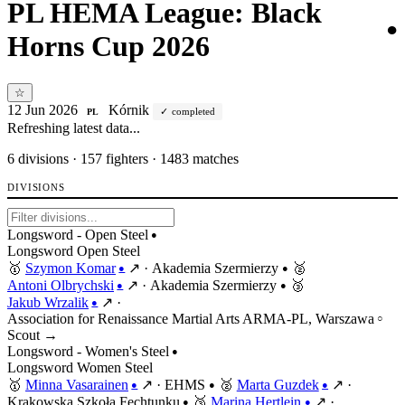
PL HEMA League: Black
●
Horns Cup 2026
☆
12 Jun 2026
Kórnik
completed
PL
Refreshing latest data...
6
divisions · 157 fighters · 1483 matches
DIVISIONS
Longsword - Open Steel
●
Longsword
Open
Steel
🥇
Szymon Komar
↗
·
Akademia Szermierzy
🥈
●
●
Antoni Olbrychski
↗
·
Akademia Szermierzy
🥉
●
●
Jakub Wrzalik
↗
·
●
Association for Renaissance Martial Arts ARMA-PL, Warszawa
○
Scout →
Longsword - Women's Steel
●
Longsword
Women
Steel
🥇
Minna Vasarainen
↗
·
EHMS
🥈
Marta Guzdek
↗
·
●
●
●
Krakowska Szkoła Fechtunku
🥉
Marina Hertlein
↗
·
●
●